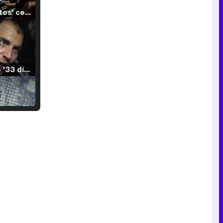
'120 Minutos' celebra sus 2.000 programas en Telemadrid con un vídeo del día a día en la redacción
Tráiler de '33 días', la nueva serie de Atresplayer con Julián Villagrán y José Manuel Poga
Tráiler en catalán de 'Ravalear', la nueva serie de HBO Max sobre los fondos buitre
Tráiler de la tercera temporada de 'The Walking Dead: Dead City' de AMC+