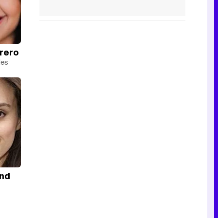
rero
des
ind