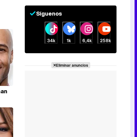
Canción ganadora de Eurovisión 2026: DARA con "Bangaranga" por Bulgaria
Síguenos
34k
1k
6,4k
258k
Eliminar anuncios
man