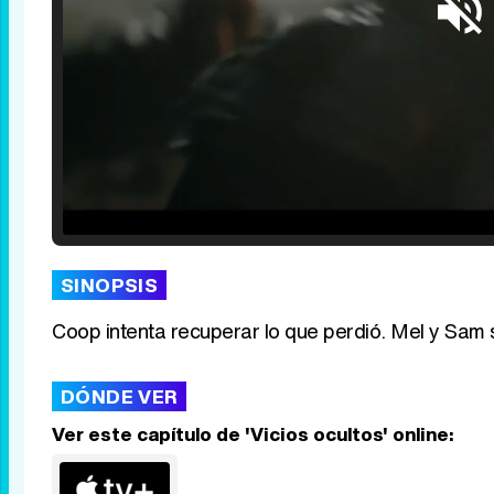
Loaded
:
29.30%
/
Unmute
SINOPSIS
Coop intenta recuperar lo que perdió. Mel y Sam s
DÓNDE VER
Ver este capítulo de 'Vicios ocultos' online: