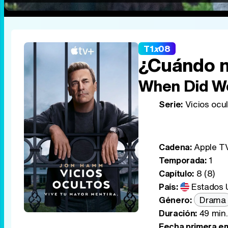
T1
x
08
¿Cuándo n
When Did W
Serie:
Vicios ocul
Cadena:
Apple T
Temporada:
1
Capítulo:
8 (8)
País:
Estados 
Género:
Drama
Duración:
49 min.
Fecha primera em