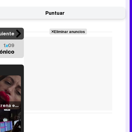
Puntuar
Eliminar anuncios
uiente
1
x
09
rónico
Filmin estrena el tráiler de 'Millennial Mal', su nueva comedia universitaria de la mano de Lorena Iglesias