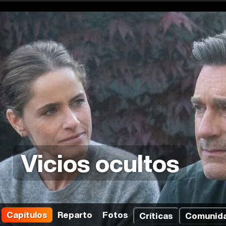
Vicios ocultos
Capítulos
Reparto
Fotos
Críticas
Comunid