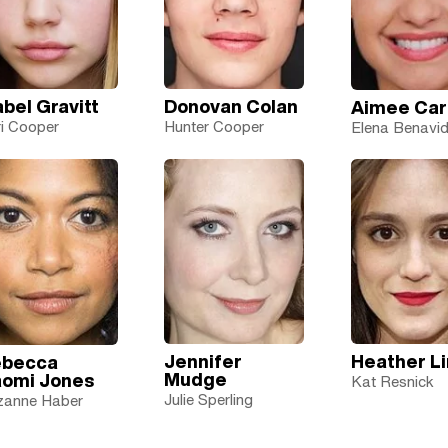
abel Gravitt
Donovan Colan
Aimee Car
i Cooper
Hunter Cooper
Elena Benavi
Jennifer
Heather L
ebecca
Mudge
omi Jones
Kat Resnick
Julie Sperling
zanne Haber