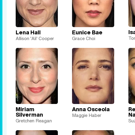
Is
Lena Hall
Eunice Bae
Tor
Allison 'Ali' Cooper
Grace Choi
Miriam
Anna Osceola
R
Silverman
Na
Maggie Haber
Gretchen Reagan
Su