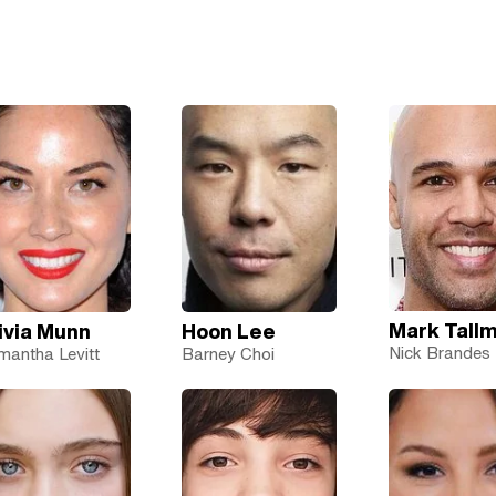
Mark Tall
ivia Munn
Hoon Lee
Nick Brandes
antha Levitt
Barney Choi