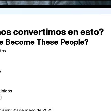
os convertimos en esto?
e Become These People?
tos
V
Unidos
isión:
23 de mayo de 2025