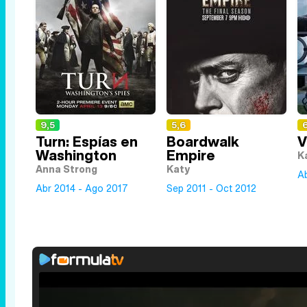
9,5
5,6
6
Turn: Espías en
Boardwalk
V
Washington
Empire
K
Anna Strong
Katy
A
Abr 2014 - Ago 2017
Sep 2011 - Oct 2012