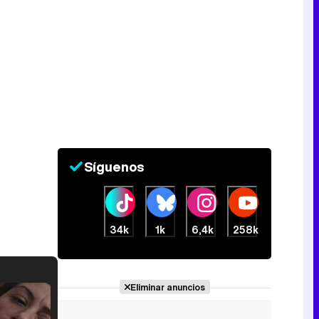
Síguenos
34k
1k
6,4k
258k
Eliminar anuncios