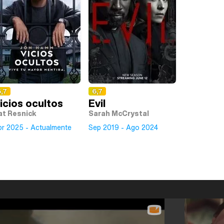
,7
6,7
icios ocultos
Evil
at Resnick
Sarah McCrystal
br 2025 - Actualmente
Sep 2019 - Ago 2024