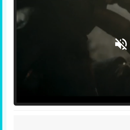
Loaded
:
25.30%
/
Unmute