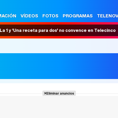
MACIÓN
VÍDEOS
FOTOS
PROGRAMAS
TELENO
n La 1 y 'Una receta para dos' no convence en Telecinco
Eliminar anuncios