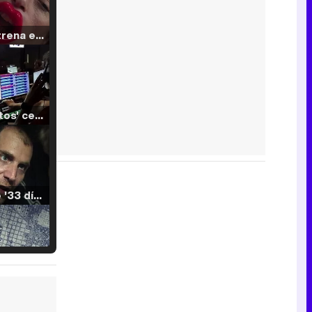
Filmin estrena el tráiler de 'Millennial Mal', su nueva comedia universitaria de la mano de Lorena Iglesias
'120 Minutos' celebra sus 2.000 programas en Telemadrid con un vídeo del día a día en la redacción
Tráiler de '33 días', la nueva serie de Atresplayer con Julián Villagrán y José Manuel Poga
Tráiler en catalán de 'Ravalear', la nueva serie de HBO Max sobre los fondos buitre