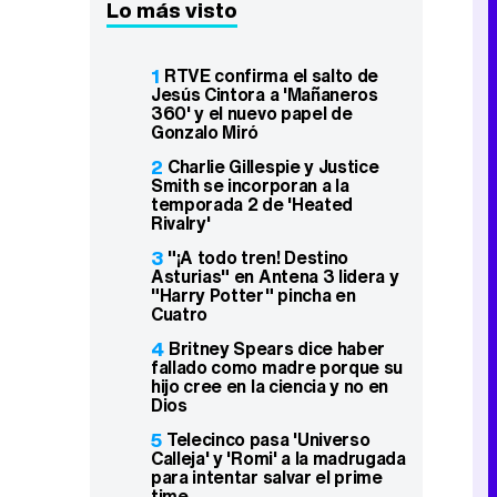
Lo más visto
1
RTVE confirma el salto de
Jesús Cintora a 'Mañaneros
360' y el nuevo papel de
Gonzalo Miró
2
Charlie Gillespie y Justice
Smith se incorporan a la
temporada 2 de 'Heated
Rivalry'
3
"¡A todo tren! Destino
Asturias" en Antena 3 lidera y
"Harry Potter" pincha en
Cuatro
4
Britney Spears dice haber
fallado como madre porque su
hijo cree en la ciencia y no en
Dios
5
Telecinco pasa 'Universo
Calleja' y 'Romi' a la madrugada
para intentar salvar el prime
time