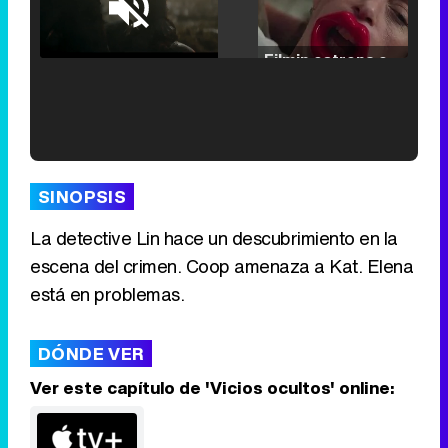
Loaded
:
25.30%
/
Unmute
Filmin estrena el tráiler de 'Millennial Mal', su nueva comedia universitaria de la mano de Lorena Iglesias
'120 Minutos' celebra sus 2.000 programas en Telemadrid con un vídeo del día a día en la redacción
SINOPSIS
La detective Lin hace un descubrimiento en la
escena del crimen. Coop amenaza a Kat. Elena
Tráiler de '33 días', la nueva serie de Atresplayer con Julián Villagrán y José Manuel Poga
está en problemas.
DÓNDE VER
Ver este capítulo de 'Vicios ocultos' online:
Tráiler en catalán de 'Ravalear', la nueva serie de HBO Max sobre los fondos buitre