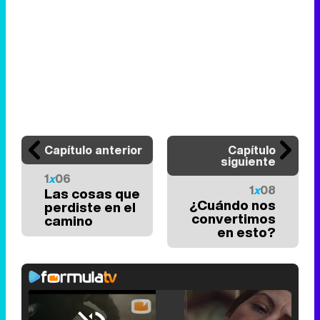
Capítulo anterior
Capítulo
siguiente
1
x
06
1
x
08
Las cosas que
¿Cuándo nos
perdiste en el
convertimos
camino
en esto?