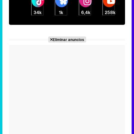
34k
1k
6,4k
258k
Eliminar anuncios