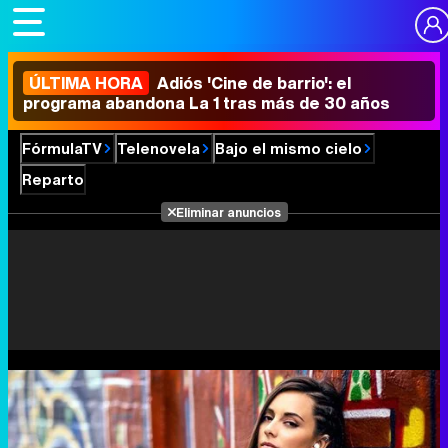
ÚLTIMA HORA
Adiós 'Cine de barrio': el
programa abandona La 1 tras más de 30 años
FórmulaTV
Telenovela
Bajo el mismo cielo
Reparto
Eliminar anuncios