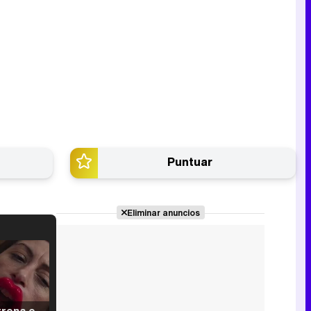
Puntuar
Eliminar anuncios
Filmin estrena el tráiler de 'Millennial Mal', su nueva comedia universitaria de la mano de Lorena Iglesias