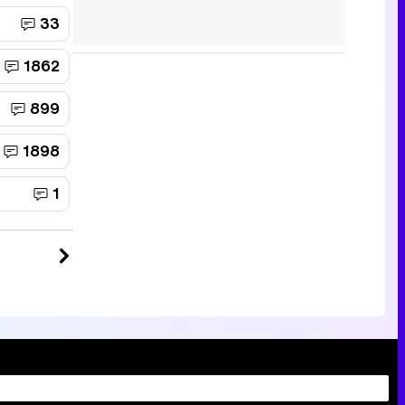
33
1862
899
1898
1