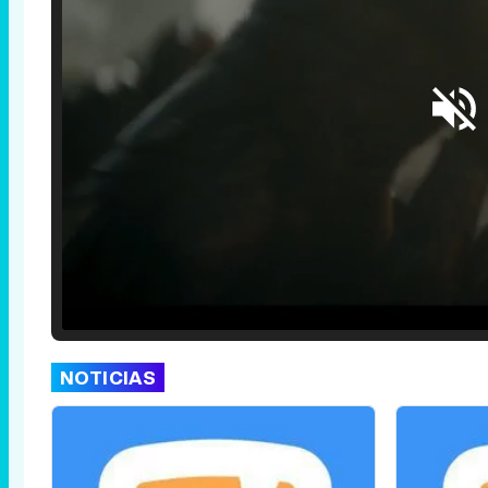
Loaded
:
25.30%
/
Unmute
NOTICIAS