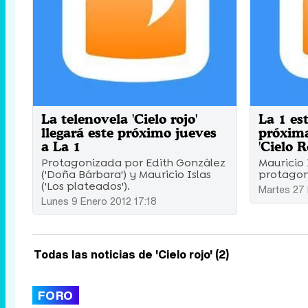
La telenovela 'Cielo rojo'
La 1 es
llegará este próximo jueves
próxima
a La 1
'Cielo R
Protagonizada por Edith González
Mauricio 
('Doña Bárbara') y Mauricio Islas
protagon
('Los plateados').
Martes 27 
Lunes 9 Enero 2012 17:18
Todas las noticias de 'Cielo rojo' (2)
FORO