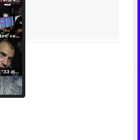
'120 Minutos' celebra sus 2.000 programas en Telemadrid con un vídeo del día a día en la redacción
Tráiler de '33 días', la nueva serie de Atresplayer con Julián Villagrán y José Manuel Poga
Tráiler en catalán de 'Ravalear', la nueva serie de HBO Max sobre los fondos buitre