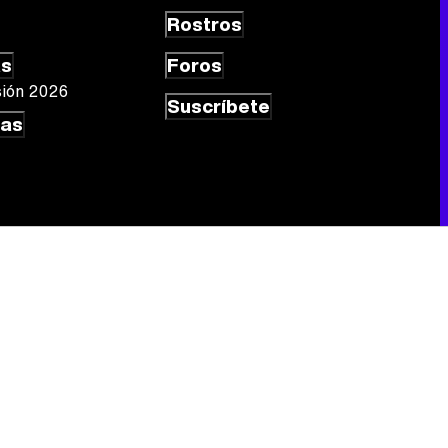
Rostros
as
Foros
sión 2026
Suscríbete
las