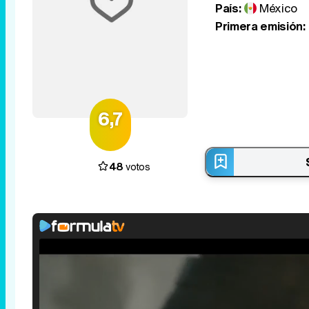
País:
México
Primera emisión:
6,7
48
votos