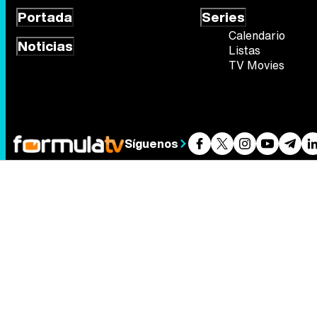
Portada
Series
Calendario
Noticias
Listas
TV Movies
Síguenos
Quiénes somos
Aviso Legal
Política de privacidad
Política de
FormulaTV.com
© 2004 - 2026