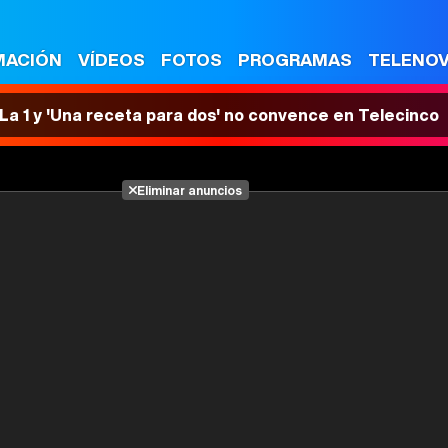
MACIÓN
VÍDEOS
FOTOS
PROGRAMAS
TELENO
n La 1 y 'Una receta para dos' no convence en Telecinco
Eliminar anuncios