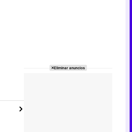
Tráiler de la tercera temporada de 'The Walking Dead: Dead City' de AMC+
Canción ganadora de Eurovisión 2026: DARA con "Bangaranga" por Bulgaria
Eliminar anuncios