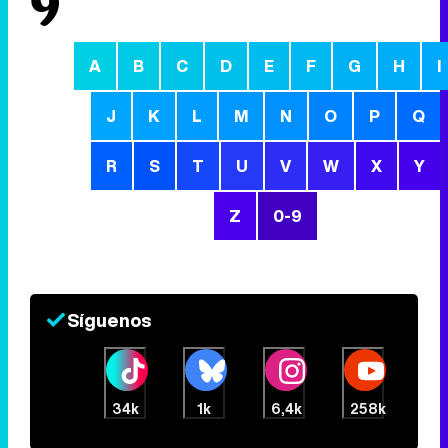
9
A
B
C
D
E
F
G
H
I
J
K
L
M
N
O
P
Q
R
S
T
U
V
W
X
Y
Z
0-9
Síguenos
34k
1k
6,4k
258k