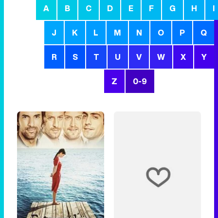
A
B
C
D
E
F
G
H
I
J
K
L
M
N
O
P
Q
R
S
T
U
V
W
X
Y
Z
0-9