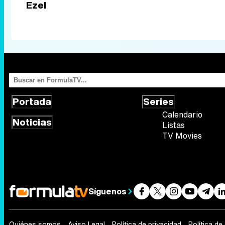
Ezel
Portada
Series
Calendario
Noticias
Listas
TV Movies
Síguenos
Quiénes somos
Aviso Legal
Política de privacidad
Política de