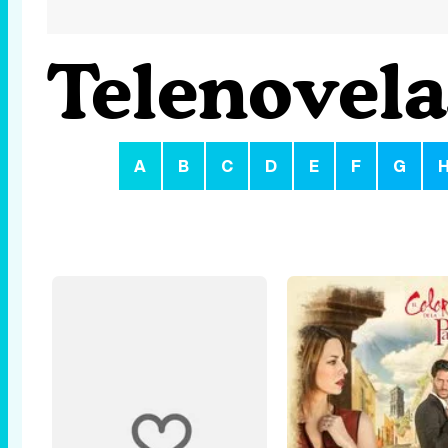
Telenovela
A
B
C
D
E
F
G