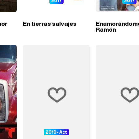
2017
2017
mor
En tierras salvajes
Enamorándom
Ramón
2010- Act