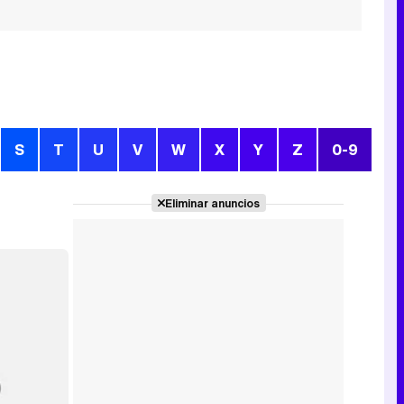
S
T
U
V
W
X
Y
Z
0-9
Eliminar anuncios