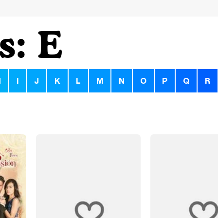
s: E
H
I
J
K
L
M
N
O
P
Q
R