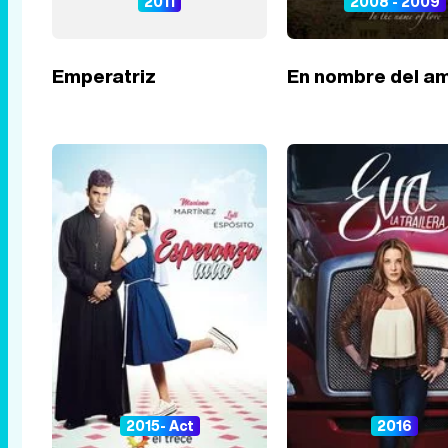
2011
2008 - 2009
Emperatriz
En nombre del a
2015- Act
2016