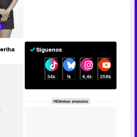
t
Feriha
Síguenos
34k
1k
6,4k
258k
Eliminar anuncios