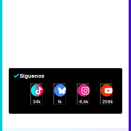
Síguenos
34k
1k
6,4k
258k