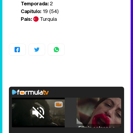
Temporada:
2
Capítulo:
19 (54)
País:
Turquía
Loaded
:
25.30%
/
Unmute
Filmin estrena el tráiler de 'Millennial Mal', su nueva comedia universitaria de la mano de Lorena Iglesias