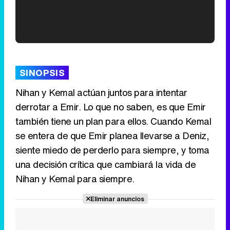
'120 Minutos' celebra sus 2.000 programas en Telemadrid con un vídeo del día a día en la redacción
SINOPSIS
Nihan y Kemal actúan juntos para intentar
derrotar a Emir. Lo que no saben, es que Emir
Tráiler de '33 días', la nueva serie de Atresplayer con Julián Villagrán y José Manuel Poga
también tiene un plan para ellos. Cuando Kemal
se entera de que Emir planea llevarse a Deniz,
siente miedo de perderlo para siempre, y toma
una decisión crítica que cambiará la vida de
Tráiler en catalán de 'Ravalear', la nueva serie de HBO Max sobre los fondos buitre
Nihan y Kemal para siempre.
Eliminar anuncios
Tráiler de la tercera temporada de 'The Walking Dead: Dead City' de AMC+