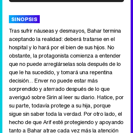
'120 Minutos' celebra sus 2.000 programas en Telemadrid con un vídeo del día a día en la redacción
SINOPSIS
Tras sufrir náuseas y desmayos, Bahar termina
aceptando la realidad: deberá tratarse en el
Tráiler de '33 días', la nueva serie de Atresplayer con Julián Villagrán y José Manuel Poga
hospital y lo hará por el bien de sus hijos. No
obstante, la protagonista comienza a entender
que no puede arreglárselas sola después de lo
que le ha sucedido, y tomará una repentina
Tráiler en catalán de 'Ravalear', la nueva serie de HBO Max sobre los fondos buitre
decisión… Enver no puede estar más
sorprendido y aterrado después de lo que
averiguó sobre Sirin al leer su diario. Hatice, por
su parte, todavía protege a su hija, porque
Tráiler de la tercera temporada de 'The Walking Dead: Dead City' de AMC+
sigue sin saber toda la verdad. Por otro lado, el
hecho de que Arif esté protegiendo y apoyando
tanto a Bahar atrae cada vez más la atención