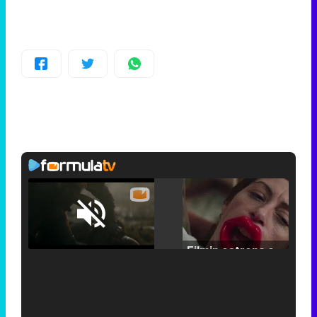
Loaded
:
25.30%
/
Unmute
Filmin estrena el tráiler de 'Millennial Mal', su nueva comedia universitaria de la mano de Lorena Iglesias