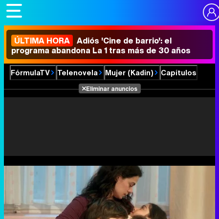
ÚLTIMA HORA
Adiós 'Cine de barrio': el
programa abandona La 1 tras más de 30 años
FórmulaTV
Telenovela
Mujer (Kadin)
Capítulos
Eliminar anuncios