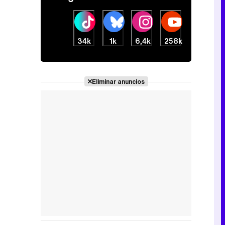
34k
1k
6,4k
258k
Eliminar anuncios