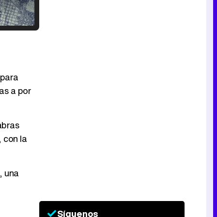
Tráiler en catalán de 'Ravalear', la nueva serie de HBO Max sobre los fondos buitre
 para
as a por
Tráiler de la tercera temporada de 'The Walking Dead: Dead City' de AMC+
abras
 con la
Canción ganadora de Eurovisión 2026: DARA con "Bangaranga" por Bulgaria
, una
Síguenos