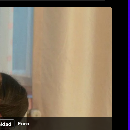
Foro
idad