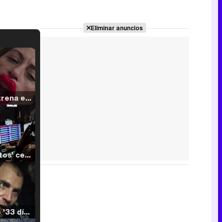
Eliminar anuncios
Filmin estrena el tráiler de 'Millennial Mal', su nueva comedia universitaria de la mano de Lorena Iglesias
'120 Minutos' celebra sus 2.000 programas en Telemadrid con un vídeo del día a día en la redacción
Tráiler de '33 días', la nueva serie de Atresplayer con Julián Villagrán y José Manuel Poga