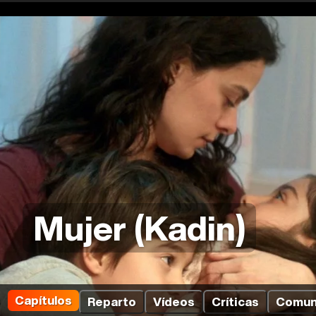
Mujer (Kadin)
s
Capítulos
Reparto
Vídeos
Críticas
Comun