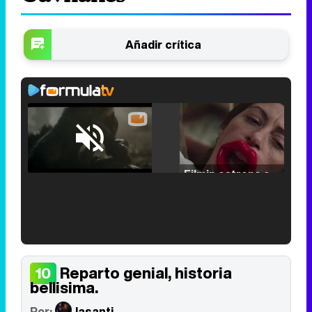
Añadir crítica
Loaded
:
25.30%
/
Unmute
Filmin estrena el tráiler de 'Millennial Mal', su nueva comedia universitaria de la mano de Lorena Iglesias
'120 Minutos' celebra sus 2.000 programas en Telemadrid con un vídeo del día a día en la redacción
Reparto genial, historia
10
bellisima.
Por:
lasanti