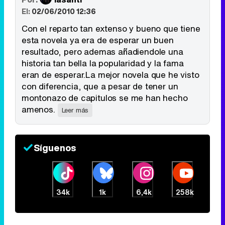
El:
02/06/2010 12:36
Tráiler de '33 días', la nueva serie de Atresplayer con Julián Villagrán y José Manuel Poga
Con el reparto tan extenso y bueno que tiene
esta novela ya era de esperar un buen
resultado, pero ademas añadiendole una
historia tan bella la popularidad y la fama
Tráiler en catalán de 'Ravalear', la nueva serie de HBO Max sobre los fondos buitre
eran de esperar.La mejor novela que he visto
con diferencia, que a pesar de tener un
montonazo de capitulos se me han hecho
amenos.
Leer más
Tráiler de la tercera temporada de 'The Walking Dead: Dead City' de AMC+
Síguenos
Canción ganadora de Eurovisión 2026: DARA con "Bangaranga" por Bulgaria
34k
1k
6,4k
258k