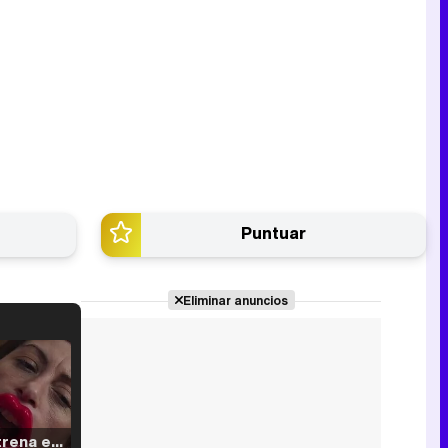
Puntuar
Eliminar anuncios
Filmin estrena el tráiler de 'Millennial Mal', su nueva comedia universitaria de la mano de Lorena Iglesias