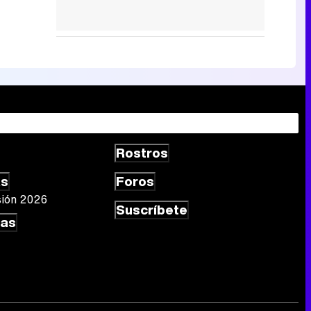
Rostros
as
Foros
sión 2026
Suscríbete
las