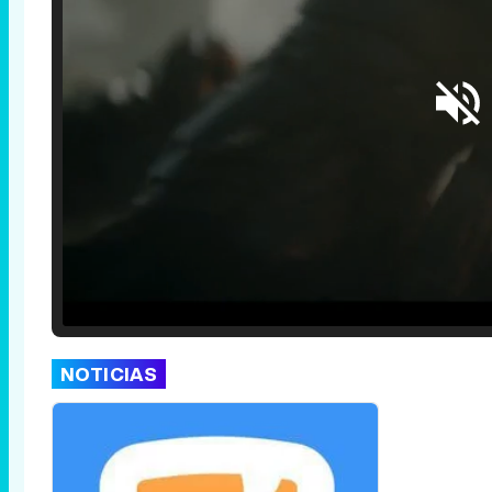
Loaded
:
25.30%
/
Unmute
NOTICIAS