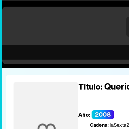
Queri
Título:
2008
Año:
Cadena:
laSexta