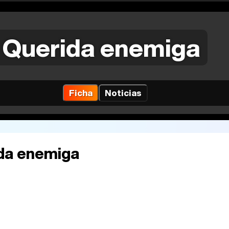
Querida enemiga
Ficha
Noticias
da enemiga
2