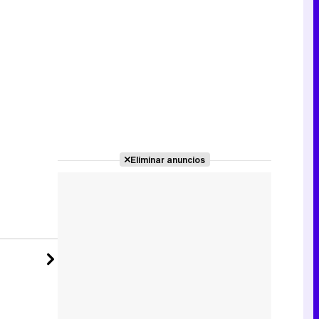
Tráiler de la tercera temporada de 'The Walking Dead: Dead City' de AMC+
Canción ganadora de Eurovisión 2026: DARA con "Bangaranga" por Bulgaria
Eliminar anuncios