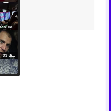
'120 Minutos' celebra sus 2.000 programas en Telemadrid con un vídeo del día a día en la redacción
Tráiler de '33 días', la nueva serie de Atresplayer con Julián Villagrán y José Manuel Poga
Tráiler en catalán de 'Ravalear', la nueva serie de HBO Max sobre los fondos buitre