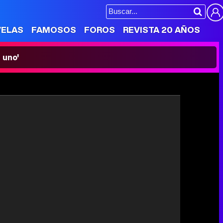
VELAS
FAMOSOS
FOROS
REVISTA 20 AÑOS
 uno'