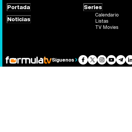
Portada
Series
Calendario
Noticias
Listas
TV Movies
Síguenos
Quiénes somos
Aviso Legal
Política de privacidad
Política de
FormulaTV.com
© 2004 - 2026