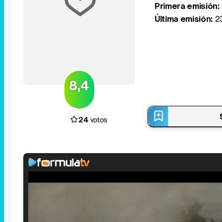
Primera emisión:
Última emisión:
23
8,4
24
votos