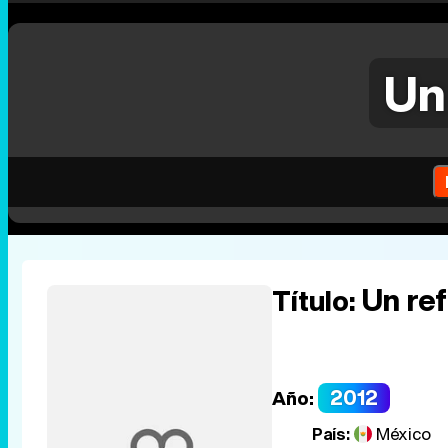
Un
Un ref
Título:
2012
Año:
País:
México