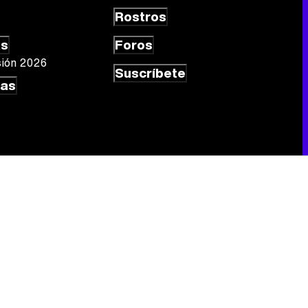
Rostros
as
Foros
sión 2026
Suscríbete
las