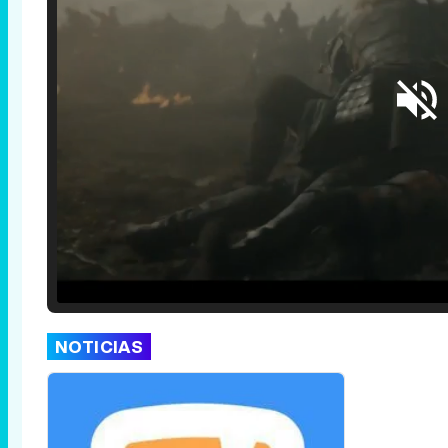
Loaded
:
25.30%
/
Unmute
NOTICIAS