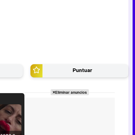
Puntuar
Eliminar anuncios
Filmin estrena el tráiler de 'Millennial Mal', su nueva comedia universitaria de la mano de Lorena Iglesias