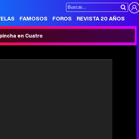
VELAS
FAMOSOS
FOROS
REVISTA 20 AÑOS
' pincha en Cuatro