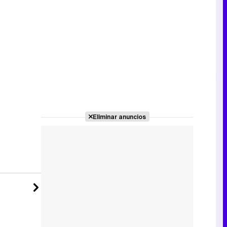
Tráiler de la tercera temporada de 'The Walking Dead: Dead City' de AMC+
Canción ganadora de Eurovisión 2026: DARA con "Bangaranga" por Bulgaria
Eliminar anuncios