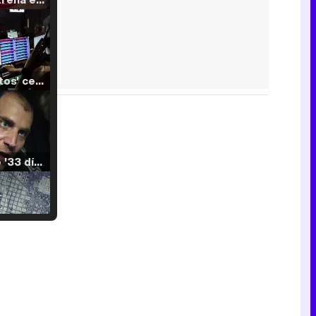
'120 Minutos' celebra sus 2.000 programas en Telemadrid con un vídeo del día a día en la redacción
Tráiler de '33 días', la nueva serie de Atresplayer con Julián Villagrán y José Manuel Poga
Tráiler en catalán de 'Ravalear', la nueva serie de HBO Max sobre los fondos buitre