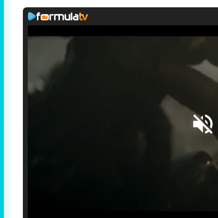
Loaded
:
25.30%
/
Unmute