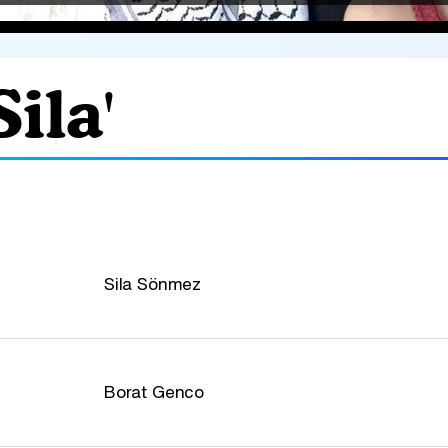
ila'
Sila Sönmez
Borat Genco