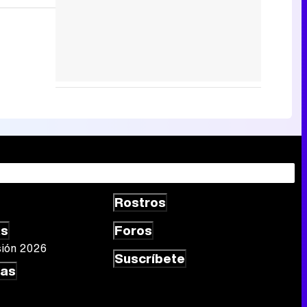
Rostros
as
Foros
sión 2026
Suscríbete
las