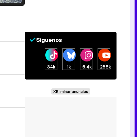
Tráiler en catalán de 'Ravalear', la nueva serie de HBO Max sobre los fondos buitre
Síguenos
Tráiler de la tercera temporada de 'The Walking Dead: Dead City' de AMC+
34k
1k
6,4k
258k
Canción ganadora de Eurovisión 2026: DARA con "Bangaranga" por Bulgaria
Eliminar anuncios