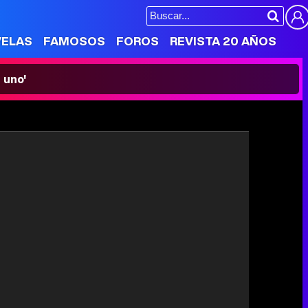
VELAS
FAMOSOS
FOROS
REVISTA 20 AÑOS
 uno'