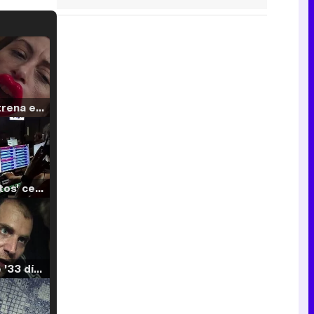
Filmin estrena el tráiler de 'Millennial Mal', su nueva comedia universitaria de la mano de Lorena Iglesias
'120 Minutos' celebra sus 2.000 programas en Telemadrid con un vídeo del día a día en la redacción
Tráiler de '33 días', la nueva serie de Atresplayer con Julián Villagrán y José Manuel Poga