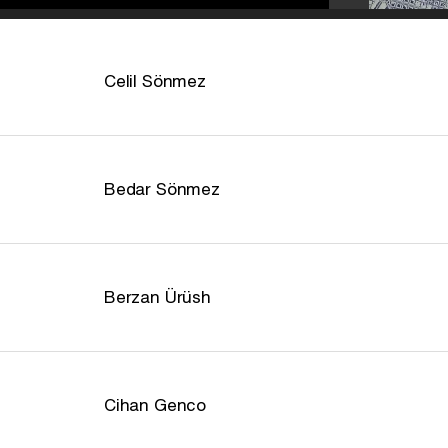
Celil Sönmez
Bedar Sönmez
Berzan Ürüsh
Cihan Genco