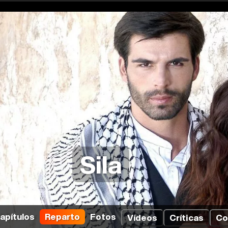
Sila
apítulos
Reparto
Fotos
Vídeos
Críticas
Co