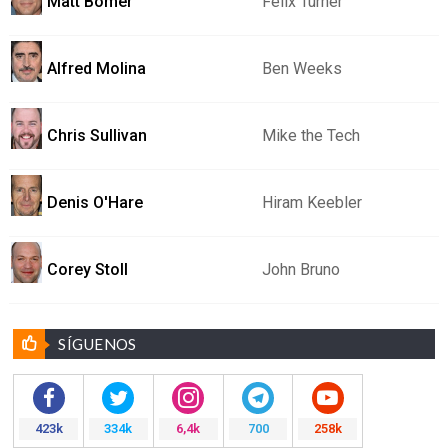
Matt Bomer
Felix Turner
Alfred Molina
Ben Weeks
Chris Sullivan
Mike the Tech
Denis O'Hare
Hiram Keebler
Corey Stoll
John Bruno
SÍGUENOS
423k
334k
6,4k
700
258k