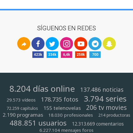
SÍGUENOS EN REDES
423k
334k
6,4k
258k
700
8.204 días online
137.486 noticias
3.794 series
178.735 fotos
29.573 vídeos
206 tv movies
155 telenovelas
72.259 capítulos
2.190 programas
18.030 profesionales
214 productoras
488.851 usuarios
12.313.669 comentarios
6.227.104 mensajes foros