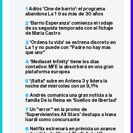
1
Adiós 'Cine de barrio': el programa
abandona La 1 tras más de 30 años
2
'Barrio Esperanza' comienza el rodaje
de su segunda temporada con el fichaje
de María Castro
3
'Ordena tu vida' se estrena discreto en
La 1 y no puede con "Padre no hay más
que uno"
4
'Mediaset Infinity' tiene los días
contados: MFE la absorberá en una gran
plataforma europea
5
'¡Salta!' sube en Antena 3 y lidera la
noche del miércoles con un 9,1%
6
Andrés comunica una gran noticia a la
familia De la Reina en 'Sueños de libertad'
7
Un "error" en la promo de
'Supervivientes All Stars' destapa a Ivana
Icardi como concursante
8
Netflix estrenará en primicia un avance