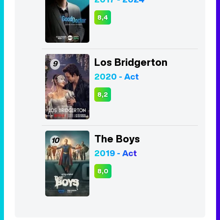
8,4
Los Bridgerton
9
2020 - Act
8,2
The Boys
10
2019 - Act
8,0