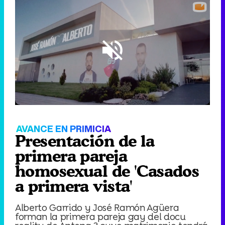
Loaded
:
76.48%
/
Unmute
AVANCE EN PRIMICIA
Presentación de la
primera pareja
homosexual de 'Casados
a primera vista'
Alberto Garrido y José Ramón Agüera
forman la primera pareja gay del docu