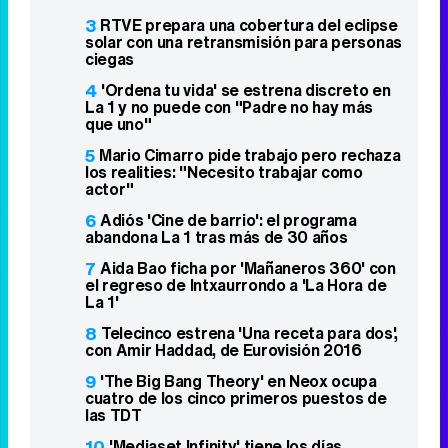
Lo más visto
1
RTVE confirma el salto de Jesús Cintora
a 'Mañaneros 360' y el nuevo papel de
Gonzalo Miró
2
Javier Ruiz se despide de 'Mañaneros
360': "Premien el periodismo, castiguen la
basura"
3
RTVE prepara una cobertura del eclipse
solar con una retransmisión para personas
ciegas
4
'Ordena tu vida' se estrena discreto en
La 1 y no puede con "Padre no hay más
que uno"
5
Mario Cimarro pide trabajo pero rechaza
los realities: "Necesito trabajar como
actor"
6
Adiós 'Cine de barrio': el programa