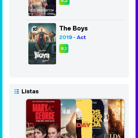
2017 - 2024
8,4
Los Bridgerton
9
2020 - Act
8,2
The Boys
10
2019 - Act
8,1