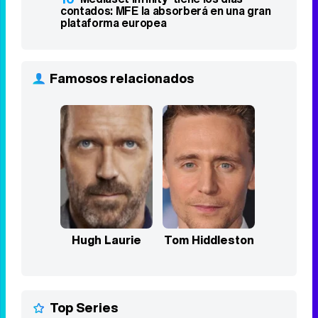
abandona La 1 tras más de 30 años
7
Aida Bao ficha por 'Mañaneros 360' con
el regreso de Intxaurrondo a 'La Hora de
La 1'
8
Telecinco estrena 'Una receta para dos',
con Amir Haddad, de Eurovisión 2016
9
'The Big Bang Theory' en Neox ocupa
cuatro de los cinco primeros puestos de
las TDT
10
'Mediaset Infinity' tiene los días
contados: MFE la absorberá en una gran
plataforma europea
Famosos relacionados