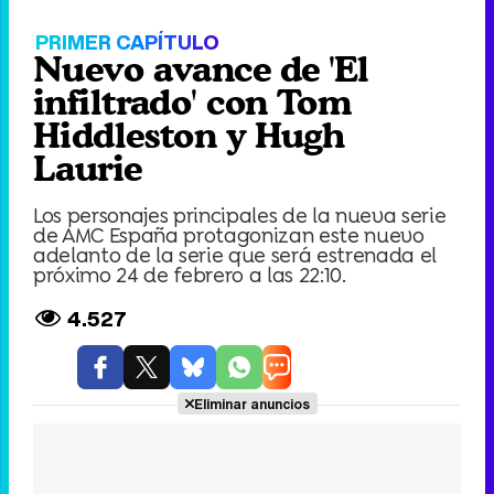
Nuevo avance de 'El infiltrado' con Tom
Hiddleston y Hugh Laurie
Loaded
:
0%
Fullscree
Current
0:00
/
Duration
0:00
Remaining
-
0:00
Pause
Unmute
Seek
Seek
back
forward
20
30
seconds
seconds
Time
Time
PRIMER CAPÍTULO
Nuevo avance de 'El
infiltrado' con Tom
Hiddleston y Hugh
Laurie
Los personajes principales de la nueva serie
de AMC España protagonizan este nuevo