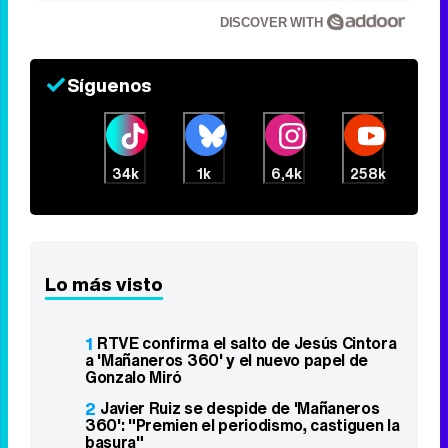
Más que un iPhone
¿El móvil también habla de ti?
DISCOVER WITH
Síguenos
34k
1k
6,4k
258k