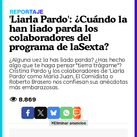
'Liarla Pardo': ¿Cuándo la han liado parda
los colaboradores del programa de laSexta?
Loaded
:
0%
Fullscree
Current
0:00
/
Duration
0:00
Remaining
-
0:00
Pause
Unmute
Seek
Seek
back
forward
20
30
seconds
seconds
Time
Time
REPORTAJE
'Liarla Pardo': ¿Cuándo la
han liado parda los
colaboradores del
programa de laSexta?
¿Alguna vez la has liado parda? ¿Has hecho
algo que te haga pensar "tierra trágame"?