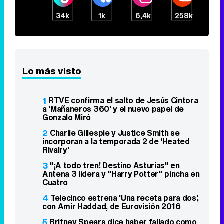
Este coche te hará olvidar el sofá de tu
casa
DISCOVER WITH
Síguenos
34k
1k
6,4k
258k
Lo más visto
1
RTVE confirma el salto de Jesús Cintora
a 'Mañaneros 360' y el nuevo papel de