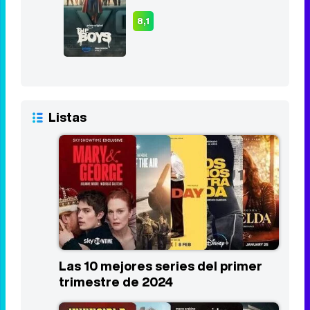
Los Bridgerton
9
2020 - Act
8,2
The Boys
10
2019 - Act
8,1
Listas