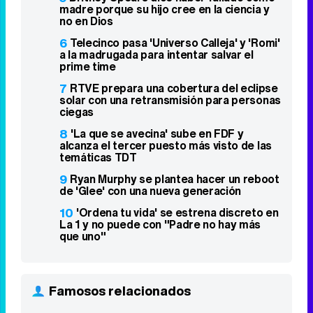
Gonzalo Miró
2
Charlie Gillespie y Justice Smith se
incorporan a la temporada 2 de 'Heated
Rivalry'
3
"¡A todo tren! Destino Asturias" en
Antena 3 lidera y "Harry Potter" pincha en
Cuatro
4
Telecinco estrena 'Una receta para dos',
con Amir Haddad, de Eurovisión 2016
5
Britney Spears dice haber fallado como
madre porque su hijo cree en la ciencia y
no en Dios
6
Telecinco pasa 'Universo Calleja' y 'Romi'
a la madrugada para intentar salvar el
prime time
7
RTVE prepara una cobertura del eclipse
solar con una retransmisión para personas
ciegas
8
'La que se avecina' sube en FDF y
alcanza el tercer puesto más visto de las
temáticas TDT