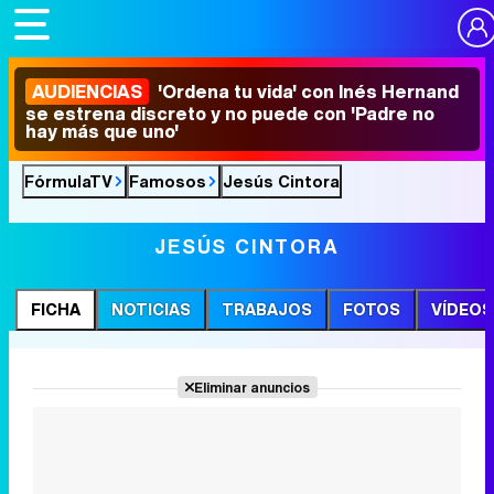
AUDIENCIAS
'Ordena tu vida' con Inés Hernand
se estrena discreto y no puede con 'Padre no
hay más que uno'
FórmulaTV
Famosos
Jesús Cintora
JESÚS CINTORA
FICHA
NOTICIAS
TRABAJOS
FOTOS
VÍDEOS
Eliminar anuncios