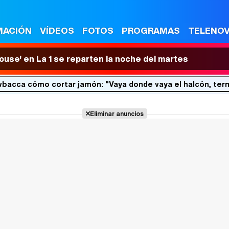
MACIÓN
VÍDEOS
FOTOS
PROGRAMAS
TELENO
House' en La 1 se reparten la noche del martes
bacca cómo cortar jamón: "Vaya donde vaya el halcón, ter
Eliminar anuncios