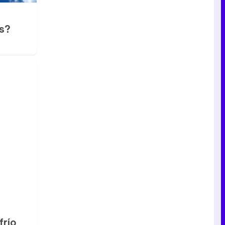
es?
frío