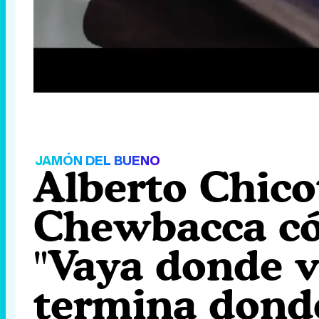
Loaded
:
70.89%
/
Unmute
JAMÓN DEL BUENO
Alberto Chico
Chewbacca có
"Vaya donde v
termina dond