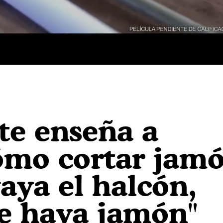
te enseña a
mo cortar jamó
aya el halcón,
e haya jamón"