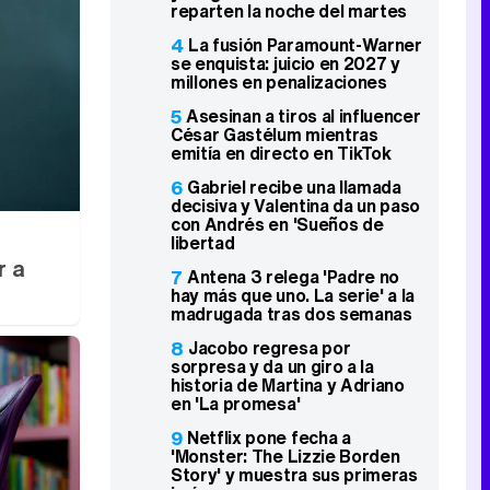
reparten la noche del martes
4
La fusión Paramount-Warner
se enquista: juicio en 2027 y
millones en penalizaciones
5
Asesinan a tiros al influencer
César Gastélum mientras
emitía en directo en TikTok
6
Gabriel recibe una llamada
decisiva y Valentina da un paso
con Andrés en 'Sueños de
libertad
r a
7
Antena 3 relega 'Padre no
hay más que uno. La serie' a la
madrugada tras dos semanas
8
Jacobo regresa por
sorpresa y da un giro a la
historia de Martina y Adriano
en 'La promesa'
9
Netflix pone fecha a
'Monster: The Lizzie Borden
Story' y muestra sus primeras