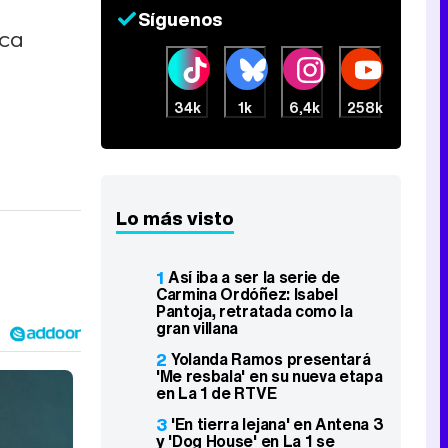
Síguenos
ica
34k
1k
6,4k
258k
Lo más visto
1
Así iba a ser la serie de
Carmina Ordóñez: Isabel
Pantoja, retratada como la
gran villana
2
Yolanda Ramos presentará
'Me resbala' en su nueva etapa
en La 1 de RTVE
3
'En tierra lejana' en Antena 3
y 'Dog House' en La 1 se