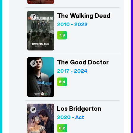
The Walking Dead
7
2010 - 2022
7,9
The Good Doctor
8
2017 - 2024
8,4
Los Bridgerton
9
2020 - Act
8,2