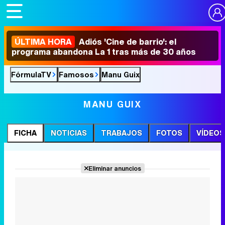
ÚLTIMA HORA
Adiós 'Cine de barrio': el
programa abandona La 1 tras más de 30 años
FórmulaTV
Famosos
Manu Guix
MANU GUIX
FICHA
NOTICIAS
TRABAJOS
FOTOS
VÍDEOS
Eliminar anuncios