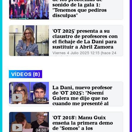
sonido de la gala 1:
"Tenemos que pediros
disculpas"
Miércoles 24 Septiembre 2025
00:22 (hace 1 minuto)
'OT 2025' presenta a su
claustro de profesores con
el fichaje de La Dani para
sustituir a Abril Zamora
Viernes 4 Julio 2025 12:15 (hace 24
minutos)
VÍDEOS (8)
La Dani, nuevo profesor
de 'OT 2025': "Noemí
Galera me dijo que no
08:04
cuando me presenté al
primer 'Eurojunior'"
12 de septiembre 2025
'OT 2018': Manu Guix
enseña la primera demo
de "Somos" a los
04:30