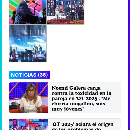
NOTICIAS (36)
Noemí Galera carga
contra la toxicidad en la
pareja en 'OT 2025': "Me
chirría mogollón, sois
muy jóvenes"
Miércoles 8 Octubre 2025 02:57
(hace 53 segundos)
'OT 2025' aclara el origen
de los problemas de