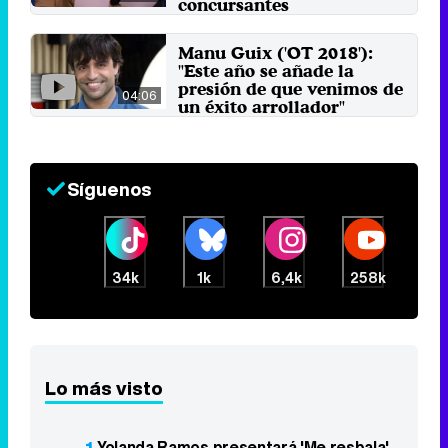
concursantes
25 de octubre 2018
Manu Guix ('OT 2018'):
"Este año se añade la
presión de que venimos de
04:06
un éxito arrollador"
18 de septiembre 2018
Síguenos
34k
1k
6,4k
258k
Lo más visto
1
Yolanda Ramos presentará 'Me resbala'