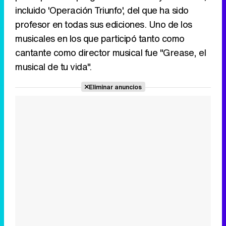
incluido 'Operación Triunfo', del que ha sido
profesor en todas sus ediciones. Uno de los
musicales en los que participó tanto como
cantante como director musical fue "Grease, el
Tráiler de la tercera temporada de 'The Walking Dead: Dead City' de AMC+
musical de tu vida".
Eliminar anuncios
Canción ganadora de Eurovisión 2026: DARA con "Bangaranga" por Bulgaria