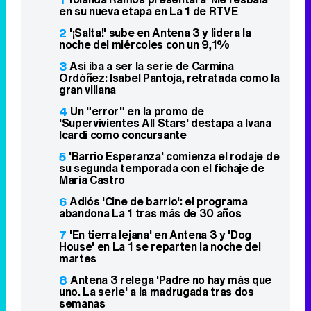
en su nueva etapa en La 1 de RTVE
2
'¡Salta!' sube en Antena 3 y lidera la
noche del miércoles con un 9,1%
3
Así iba a ser la serie de Carmina
Ordóñez: Isabel Pantoja, retratada como la
gran villana
4
Un "error" en la promo de
'Supervivientes All Stars' destapa a Ivana
Icardi como concursante
5
'Barrio Esperanza' comienza el rodaje de
su segunda temporada con el fichaje de
María Castro
6
Adiós 'Cine de barrio': el programa
abandona La 1 tras más de 30 años
7
'En tierra lejana' en Antena 3 y 'Dog
House' en La 1 se reparten la noche del
martes
8
Antena 3 relega 'Padre no hay más que
uno. La serie' a la madrugada tras dos
semanas