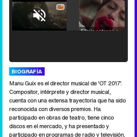
Loaded
:
25.30%
/
Unmute
Filmin estrena el tráiler de 'Millennial Mal', su nueva comedia universitaria de la mano de Lorena Iglesias
'120 Minutos' celebra sus 2.000 programas en Telemadrid con un vídeo del día a día en la redacción
BIOGRAFÍA
Manu Guix es el director musical de 'OT 2017'.
Compositor, intérprete y director musical,
cuenta con una extensa trayectoria que ha sido
Tráiler de '33 días', la nueva serie de Atresplayer con Julián Villagrán y José Manuel Poga
reconocida con diversos premios. Ha
participado en obras de teatro, tiene cinco
discos en el mercado, y ha presentado y
participado en programas de radio y televisión,
Tráiler en catalán de 'Ravalear', la nueva serie de HBO Max sobre los fondos buitre