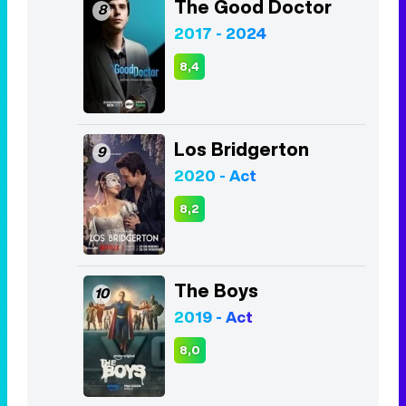
The Good Doctor
8
2017 - 2024
8,4
Los Bridgerton
9
2020 - Act
8,2
The Boys
10
2019 - Act
8,0