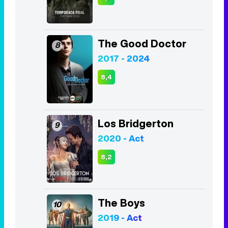
The Good Doctor
8
2017 - 2024
8,4
Los Bridgerton
9
2020 - Act
8,2
The Boys
10
2019 - Act