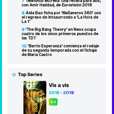
7
Telecinco estrena 'Una receta para dos',
con Amir Haddad, de Eurovisión 2016
8
Aida Bao ficha por 'Mañaneros 360' con
el regreso de Intxaurrondo a 'La Hora de
La 1'
9
'The Big Bang Theory' en Neox ocupa
cuatro de los cinco primeros puestos de
las TDT
10
'Barrio Esperanza' comienza el rodaje
de su segunda temporada con el fichaje
de María Castro
Top Series
Vis a vis
1
2015 - 2019
8,4