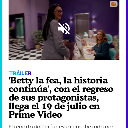
Loaded
:
38.51%
/
Unmute
TRÁILER
'Betty la fea, la historia
continúa', con el regreso
de sus protagonistas,
llega el 19 de julio en
Prime Video
El reparto volverá a estar encabezado por