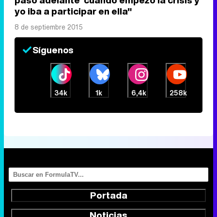
paso adelante' cuando empezó la crisis y
yo iba a participar en ella"
8 de septiembre 2015
Síguenos
34k
1k
6,4k
258k
Portada
Noticias