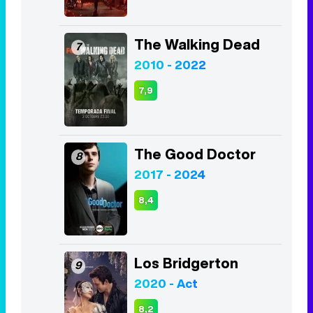
The Walking Dead
7
2010 - 2022
7,9
The Good Doctor
8
2017 - 2024
8,4
Los Bridgerton
9
2020 - Act
8,2