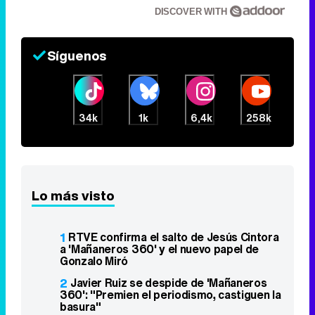
DISCOVER WITH
Síguenos
34k
1k
6,4k
258k
Lo más visto
1
RTVE confirma el salto de Jesús Cintora
a 'Mañaneros 360' y el nuevo papel de
Gonzalo Miró
2
Javier Ruiz se despide de 'Mañaneros
360': "Premien el periodismo, castiguen la
basura"