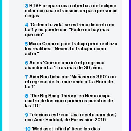
3
RTVE prepara una cobertura del eclipse
solar con una retransmisión para personas
ciegas
4
'Ordena tu vida' se estrena discreto en
La 1 y no puede con "Padre no hay más
que uno"
5
Mario Cimarro pide trabajo pero rechaza
los realities: "Necesito trabajar como
actor"
6
Adiós 'Cine de barrio': el programa
abandona La 1 tras más de 30 años
7
Aida Bao ficha por 'Mañaneros 360' con
el regreso de Intxaurrondo a 'La Hora de
La 1'
8
'The Big Bang Theory' en Neox ocupa
cuatro de los cinco primeros puestos de
las TDT
9
Telecinco estrena 'Una receta para dos',
con Amir Haddad, de Eurovisión 2016
10
'Mediaset Infinity' tiene los días