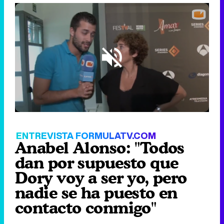
Loaded
:
18.76%
/
Unmute
ENTREVISTA FORMULATV.COM
Anabel Alonso: "Todos
dan por supuesto que
Dory voy a ser yo, pero
nadie se ha puesto en
contacto conmigo"