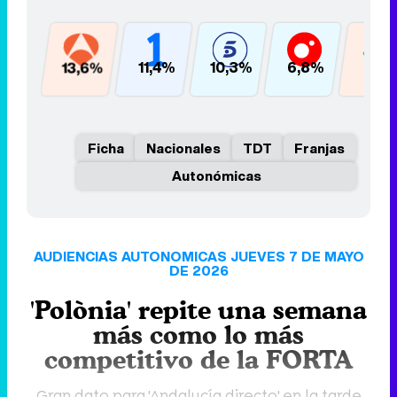
13,6%
11,4%
10,3%
6,8%
6,1%
Ficha
Nacionales
TDT
Franjas
Autonómicas
AUDIENCIAS AUTONOMICAS JUEVES 7 DE MAYO
DE 2026
'Polònia' repite una semana
más como lo más
competitivo de la FORTA
Gran dato para 'Andalucía directo' en la tarde