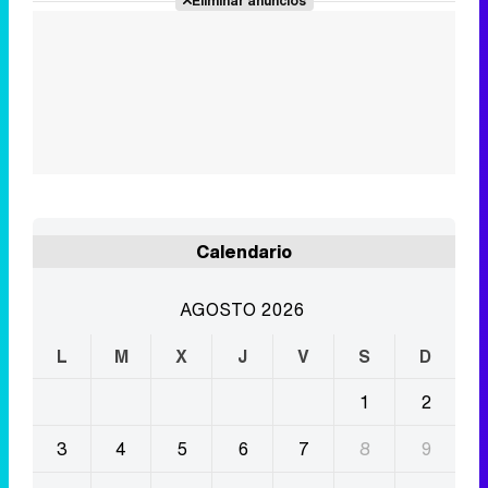
Eliminar anuncios
Calendario
AGOSTO 2026
L
M
X
J
V
S
D
1
2
3
4
5
6
7
8
9