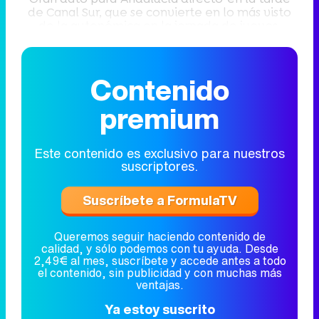
de Canal Sur, que se convierte en lo más visto
de la autonómica en la jornada de jueves.
Contenido
premium
Este contenido es exclusivo para nuestros
suscriptores.
Suscríbete a FormulaTV
Queremos seguir haciendo contenido de
calidad, y sólo podemos con tu ayuda. Desde
2,49€ al mes, suscríbete y accede antes a todo
el contenido, sin publicidad y con muchas más
ventajas.
Ya estoy suscrito