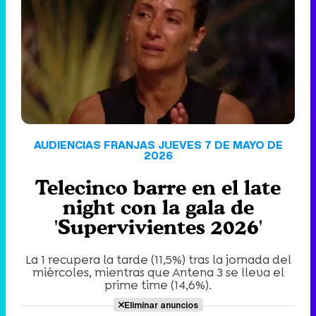
'120 Minutos' celebra sus 2.000 programas en Telemadrid con un vídeo del día a día en la redacción
Tráiler de '33 días', la nueva serie de Atresplayer con Julián Villagrán y José Manuel Poga
AUDIENCIAS FRANJAS JUEVES 7 DE MAYO DE
2026
Telecinco barre en el late
Tráiler en catalán de 'Ravalear', la nueva serie de HBO Max sobre los fondos buitre
night con la gala de
'Supervivientes 2026'
La 1 recupera la tarde (11,5%) tras la jornada del
Tráiler de la tercera temporada de 'The Walking Dead: Dead City' de AMC+
miércoles, mientras que Antena 3 se lleva el
prime time (14,6%).
Eliminar anuncios