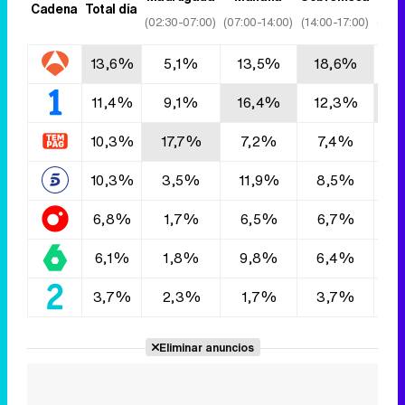
Cadena
Total día
(02:30-07:00)
(07:00-14:00)
(14:00-17:00)
(17:0
13,6%
5,1%
13,5%
18,6%
1
11,4%
9,1%
16,4%
12,3%
1
10,3%
17,7%
7,2%
7,4%
9
10,3%
3,5%
11,9%
8,5%
9
6,8%
1,7%
6,5%
6,7%
6
6,1%
1,8%
9,8%
6,4%
5
3,7%
2,3%
1,7%
3,7%
5
Eliminar anuncios