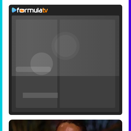
Filmin estrena el tráiler de 'Millennial Mal', su nueva comedia universitaria de la mano de Lorena Iglesias