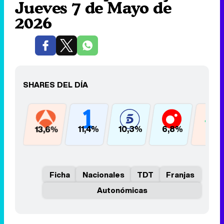
Jueves 7 de Mayo de
2026
SHARES DEL DÍA
13,6%
11,4%
10,3%
6,8%
6,1%
Ficha
Nacionales
TDT
Franjas
Autonómicas