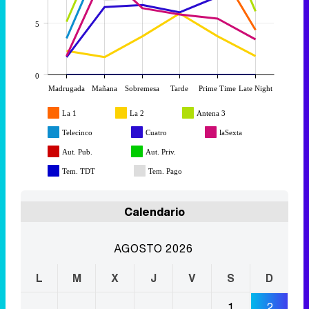
5
0
Madrugada
Mañana
Sobremesa
Tarde
Prime Time
Late Night
La 1
La 2
Antena 3
Telecinco
Cuatro
laSexta
Aut. Pub.
Aut. Priv.
Tem. TDT
Tem. Pago
Calendario
AGOSTO 2026
L
M
X
J
V
S
D
1
2