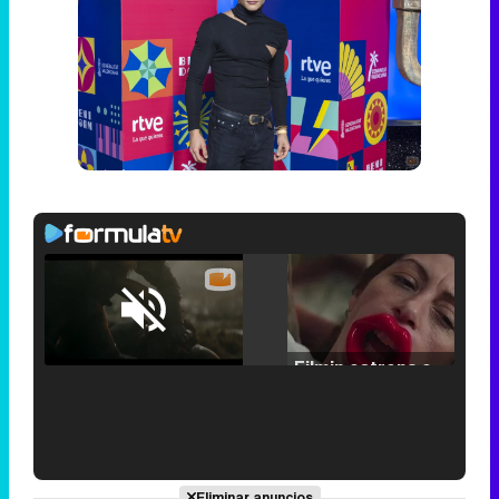
Loaded
:
25.30%
/
Unmute
Filmin estrena el tráiler de 'Millennial Mal', su nueva comedia universitaria de la mano de Lorena Iglesias
'120 Minutos' celebra sus 2.000 programas en Telemadrid con un vídeo del día a día en la redacción
Eliminar anuncios