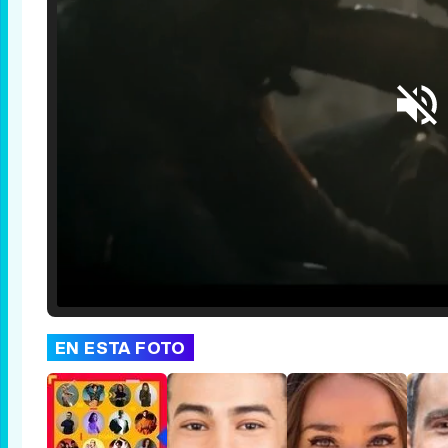
Loaded
:
25.30%
/
Unmute
EN ESTA FOTO