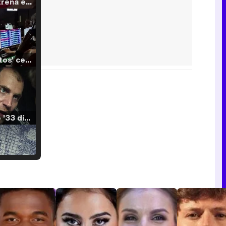
Filmin estrena el tráiler de 'Millennial Mal', su nueva comedia universitaria de la mano de Lorena Iglesias
'120 Minutos' celebra sus 2.000 programas en Telemadrid con un vídeo del día a día en la redacción
Tráiler de '33 días', la nueva serie de Atresplayer con Julián Villagrán y José Manuel Poga
Tráiler en catalán de 'Ravalear', la nueva serie de HBO Max sobre los fondos buitre