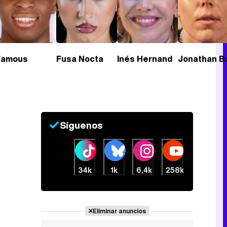
Tráiler de la tercera temporada de 'The Walking Dead: Dead City' de AMC+
Famous
Fusa Nocta
Inés Hernand
Jonathan B
Canción ganadora de Eurovisión 2026: DARA con "Bangaranga" por Bulgaria
Síguenos
34k
1k
6,4k
258k
Eliminar anuncios