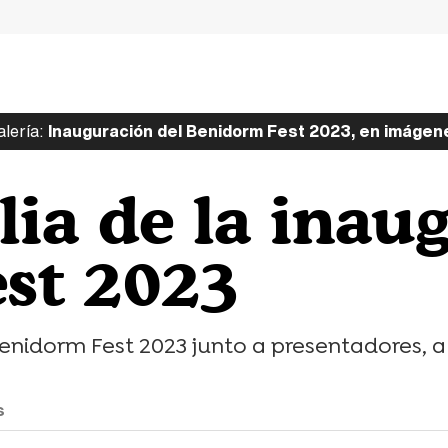
lería:
Inauguración del Benidorm Fest 2023, en imágen
lia de la inau
st 2023
enidorm Fest 2023 junto a presentadores, au
s