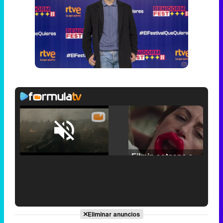
Loaded
:
25.30%
/
Unmute
Filmin estrena el tráiler de 'Millennial Mal', su nueva comedia universitaria de la mano de Lorena Iglesias
'120 Minutos' celebra sus 2.000 programas en Telemadrid con un vídeo del día a día en la redacción
Eliminar anuncios