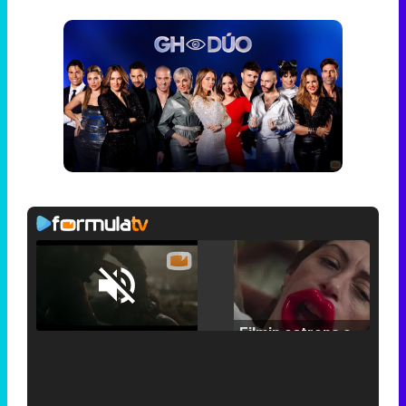
Loaded
:
25.30%
/
Unmute
Filmin estrena el tráiler de 'Millennial Mal', su nueva comedia universitaria de la mano de Lorena Iglesias