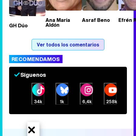
Ana María
Asraf Beno
Efrén 
Aldón
GH Dúo
Ver todos los comentarios
RECOMENDAMOS
Síguenos
34k
1k
6,4k
258k