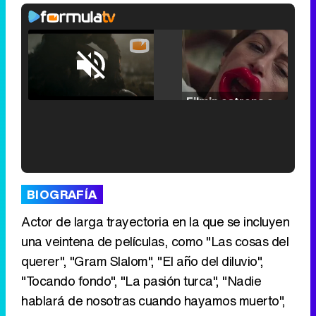
Loaded
:
25.30%
/
Unmute
Filmin estrena el tráiler de 'Millennial Mal', su nueva comedia universitaria de la mano de Lorena Iglesias
'120 Minutos' celebra sus 2.000 programas en Telemadrid con un vídeo del día a día en la redacción
BIOGRAFÍA
Actor de larga trayectoria en la que se incluyen
una veintena de películas, como "Las cosas del
querer", "Gram Slalom", "El año del diluvio",
Tráiler de '33 días', la nueva serie de Atresplayer con Julián Villagrán y José Manuel Poga
"Tocando fondo", "La pasión turca", "Nadie
hablará de nosotras cuando hayamos muerto",