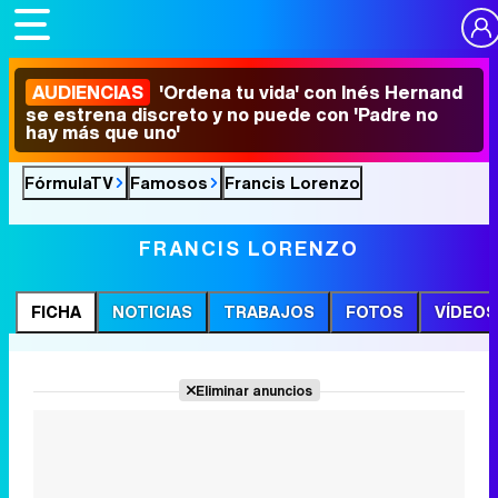
AUDIENCIAS
'Ordena tu vida' con Inés Hernand
se estrena discreto y no puede con 'Padre no
hay más que uno'
FórmulaTV
Famosos
Francis Lorenzo
FRANCIS LORENZO
FICHA
NOTICIAS
TRABAJOS
FOTOS
VÍDEOS
Eliminar anuncios