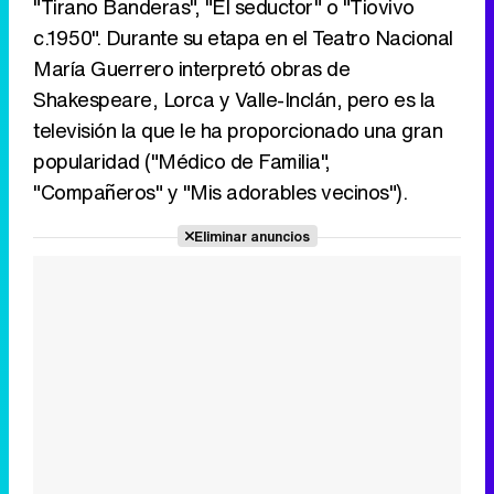
"Tirano Banderas", "El seductor" o "Tiovivo
c.1950". Durante su etapa en el Teatro Nacional
Tráiler en catalán de 'Ravalear', la nueva serie de HBO Max sobre los fondos buitre
María Guerrero interpretó obras de
Shakespeare, Lorca y Valle-Inclán, pero es la
televisión la que le ha proporcionado una gran
popularidad ("Médico de Familia",
Tráiler de la tercera temporada de 'The Walking Dead: Dead City' de AMC+
"Compañeros" y "Mis adorables vecinos").
Eliminar anuncios
Canción ganadora de Eurovisión 2026: DARA con "Bangaranga" por Bulgaria