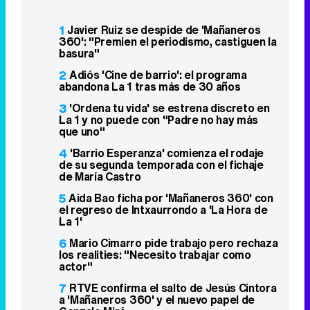
1
Javier Ruiz se despide de 'Mañaneros
360': "Premien el periodismo, castiguen la
basura"
2
Adiós 'Cine de barrio': el programa
abandona La 1 tras más de 30 años
3
'Ordena tu vida' se estrena discreto en
La 1 y no puede con "Padre no hay más
que uno"
4
'Barrio Esperanza' comienza el rodaje
de su segunda temporada con el fichaje
de María Castro
5
Aida Bao ficha por 'Mañaneros 360' con
el regreso de Intxaurrondo a 'La Hora de
La 1'
6
Mario Cimarro pide trabajo pero rechaza
los realities: "Necesito trabajar como
actor"
7
RTVE confirma el salto de Jesús Cintora
a 'Mañaneros 360' y el nuevo papel de