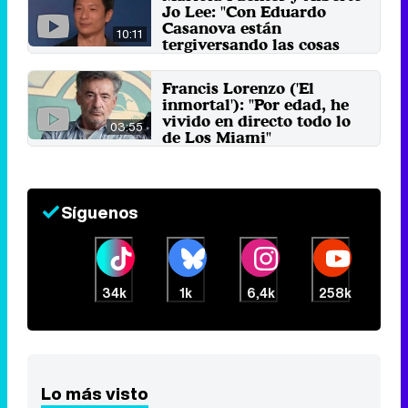
Jo Lee: "Con Eduardo
Casanova están
10:11
tergiversando las cosas
para fomentar más odio"
4 de marzo 2023
Francis Lorenzo ('El
inmortal'): "Por edad, he
vivido en directo todo lo
03:55
de Los Miami"
21 de agosto 2021
Síguenos
34k
1k
6,4k
258k
Lo más visto