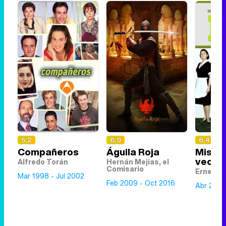
5,2
6,9
6,4
Compañeros
Águila Roja
Mis ad
vecin
Alfredo Torán
Hernán Mejías, el
Comisario
Ernesto
Mar 1998 - Jul 2002
Feb 2009 - Oct 2016
Abr 2004