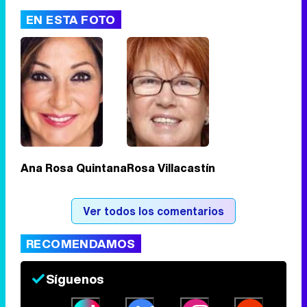
EN ESTA FOTO
Tráiler de '33 días', la nueva serie de Atresplayer con Julián Villagrán y José Manuel Poga
Tráiler en catalán de 'Ravalear', la nueva serie de HBO Max sobre los fondos buitre
Ana Rosa Quintana
Rosa Villacastín
Tráiler de la tercera temporada de 'The Walking Dead: Dead City' de AMC+
Ver todos los comentarios
RECOMENDAMOS
Síguenos
Canción ganadora de Eurovisión 2026: DARA con "Bangaranga" por Bulgaria