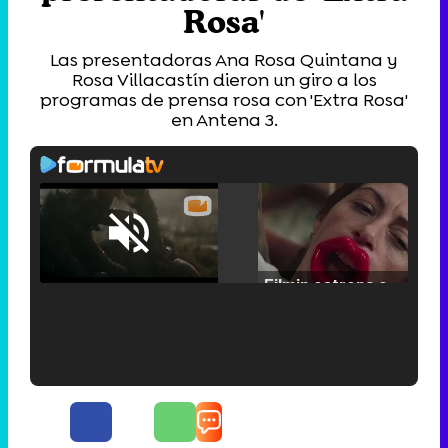
Rosa'
Las presentadoras Ana Rosa Quintana y
Rosa Villacastín dieron un giro a los
programas de prensa rosa con 'Extra Rosa'
en Antena 3.
Loaded
:
25.30%
/
Unmute
Filmin estrena el tráiler de 'Millennial Mal', su nueva comedia universitaria de la mano de Lorena Iglesias
'120 Minutos' celebra sus 2.000 programas en Telemadrid con un vídeo del día a día en la redacción