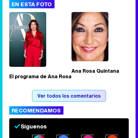
EN ESTA FOTO
Tráiler de '33 días', la nueva serie de Atresplayer con Julián Villagrán y José Manuel Poga
Tráiler en catalán de 'Ravalear', la nueva serie de HBO Max sobre los fondos buitre
Ana Rosa Quintana
El programa de Ana Rosa
Tráiler de la tercera temporada de 'The Walking Dead: Dead City' de AMC+
Ver todos los comentarios
RECOMENDAMOS
Canción ganadora de Eurovisión 2026: DARA con "Bangaranga" por Bulgaria
Síguenos