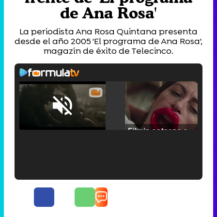
de Ana Rosa'
La periodista Ana Rosa Quintana presenta
desde el año 2005 'El programa de Ana Rosa',
magazín de éxito de Telecinco.
Loaded
:
25.30%
/
Unmute
Filmin estrena el tráiler de 'Millennial Mal', su nueva comedia universitaria de la mano de Lorena Iglesias
'120 Minutos' celebra sus 2.000 programas en Telemadrid con un vídeo del día a día en la redacción