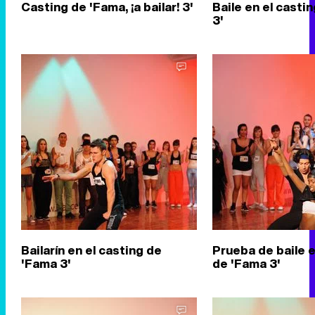
Casting de 'Fama, ¡a bailar! 3'
Baile en el casti
3'
Bailarín en el casting de
Prueba de baile e
'Fama 3'
de 'Fama 3'