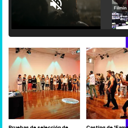
Loaded
:
25.30%
/
Unmute
Pruebas de selección de
Casting de 'Fama, 