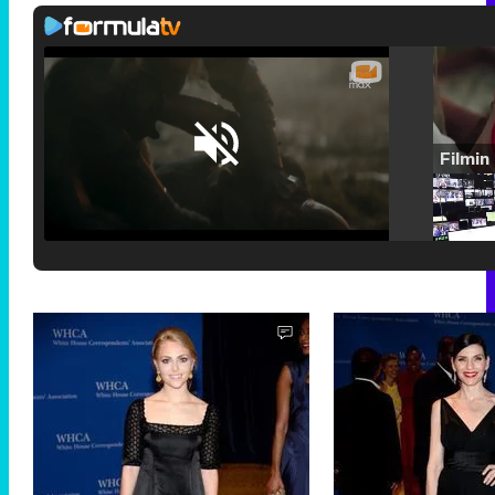
Loaded
:
25.30%
/
Unmute