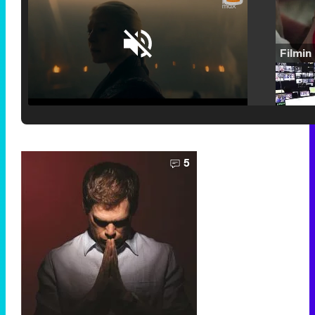
Loaded
:
38.64%
/
Unmute
5