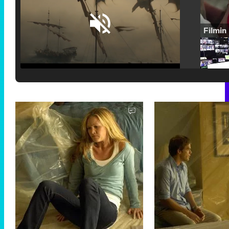
Loaded
:
17.30%
/
Unmute