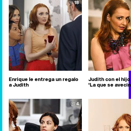
18
Enrique le entrega un regalo
Judith con el hij
a Judith
'La que se avecin
4