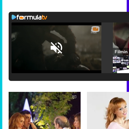
Loaded
:
25.30%
/
Unmute