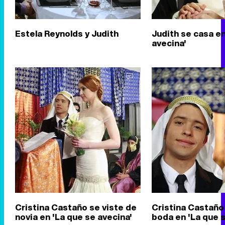
Estela Reynolds y Judith
Judith se casa en
avecina'
Cristina Castaño se viste de
Cristina Castaño
novia en 'La que se avecina'
boda en 'La que s