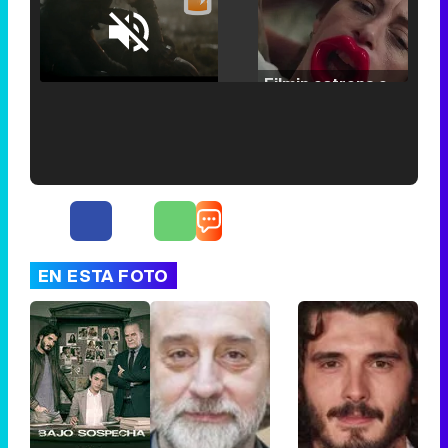
Loaded
:
25.30%
/
Unmute
Filmin estrena el tráiler de 'Millennial Mal', su nueva comedia universitaria de la mano de Lorena Iglesias
'120 Minutos' celebra sus 2.000 programas en Telemadrid con un vídeo del día a día en la redacción
EN ESTA FOTO
Tráiler de '33 días', la nueva serie de Atresplayer con Julián Villagrán y José Manuel Poga
Tráiler en catalán de 'Ravalear', la nueva serie de HBO Max sobre los fondos buitre