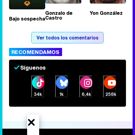
Gonzalo de
Yon González
Castro
Bajo sospecha
Tráiler de la tercera temporada de 'The Walking Dead: Dead City' de AMC+
Ver todos los comentarios
RECOMENDAMOS
Canción ganadora de Eurovisión 2026: DARA con "Bangaranga" por Bulgaria
Síguenos
34k
1k
6,4k
258k