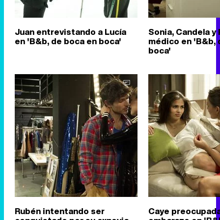
Juan entrevistando a Lucía
Sonia, Candela y 
en 'B&b, de boca en boca'
médico en 'B&b, 
boca'
Rubén intentando ser
Caye preocupada