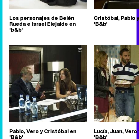
Los personajes de Belén
Cristóbal, Pablo 
Rueda e Israel Elejalde en
'B&b'
'b&b'
Pablo, Vero y Cristóbal en
Lucía, Juan, Vero
'B&b'
'B&b'