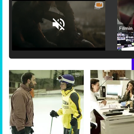
Loaded
:
25.30%
/
Unmute