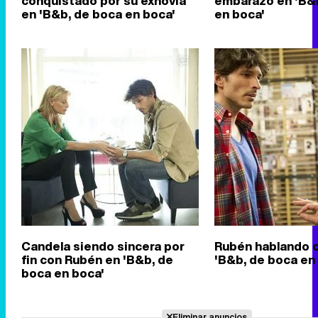
conquistado por su exnovia
embarazo en 'B&
en 'B&b, de boca en boca'
en boca'
Candela siendo sincera por
Rubén hablando c
fin con Rubén en 'B&b, de
'B&b, de boca en
boca en boca'
Eliminar anuncios