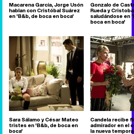
Macarena García, Jorge Usón
Gonzalo de Castr
hablan con Cristóbal Suárez
Rueda y Cristoba
en 'B&b, de boca en boca'
saludándose en '
boca en boca'
Sara Sálamo y César Mateo
Candela recibe f
tristes en 'B&b, de boca en
admirador en el 
boca'
la nueva tempora