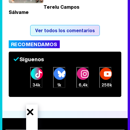
Terelu Campos
Sálvame
Tráiler de la tercera temporada de 'The Walking Dead: Dead City' de AMC+
Ver todos los comentarios
RECOMENDAMOS
Canción ganadora de Eurovisión 2026: DARA con "Bangaranga" por Bulgaria
Síguenos
34k
1k
6,4k
258k