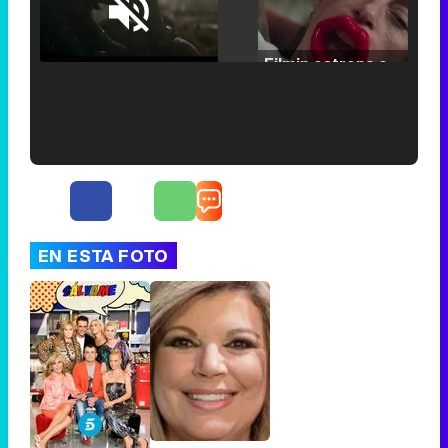
Loaded
:
25.30%
/
Unmute
Filmin estrena el tráiler de 'Millennial Mal', su nueva comedia universitaria de la mano de Lorena Iglesias
'120 Minutos' celebra sus 2.000 programas en Telemadrid con un vídeo del día a día en la redacción
EN ESTA FOTO
Tráiler de '33 días', la nueva serie de Atresplayer con Julián Villagrán y José Manuel Poga
Tráiler en catalán de 'Ravalear', la nueva serie de HBO Max sobre los fondos buitre