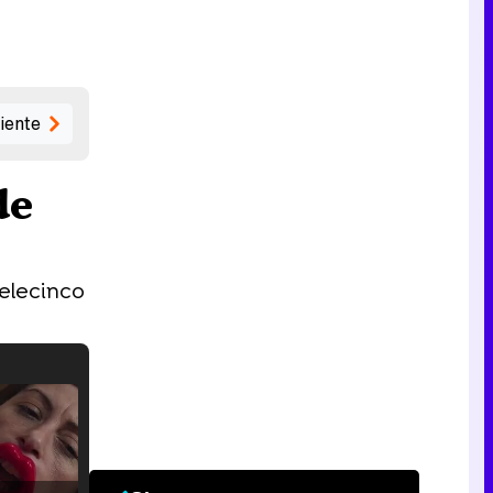
iente
de
Telecinco