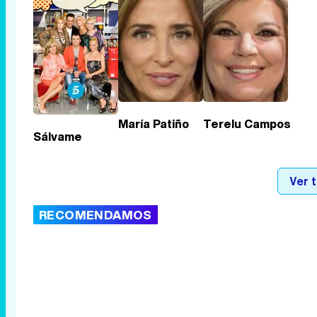
María Patiño
Terelu Campos
Sálvame
Ver 
RECOMENDAMOS