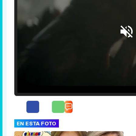
Loaded
:
25.30%
/
Unmute
EN ESTA FOTO