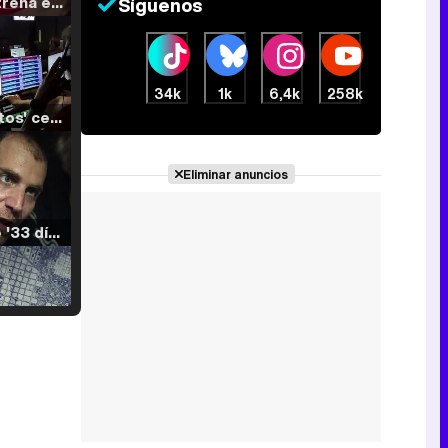
Filmin estrena el tráiler de 'Millennial Mal', su nueva comedia universitaria de la mano de Lorena Iglesias
Síguenos
34k
1k
6,4k
258k
'120 Minutos' celebra sus 2.000 programas en Telemadrid con un vídeo del día a día en la redacción
Eliminar anuncios
Tráiler de '33 días', la nueva serie de Atresplayer con Julián Villagrán y José Manuel Poga
Tráiler en catalán de 'Ravalear', la nueva serie de HBO Max sobre los fondos buitre