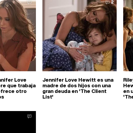
2
nnifer Love
Jennifer Love Hewitt es una
Ril
re que trabaja
madre de dos hijos con una
Hew
ofrece otro
gran deuda en 'The Client
en 
os
List'
'The