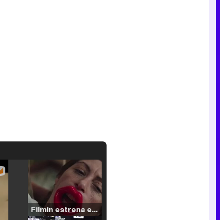
Filmin estrena el tráiler de 'Millennial Mal', su nueva comedia universitaria de la mano de Lorena Iglesias