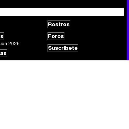
Rostros
Canción ganadora de Eurovisión 2026: DARA con "Bangaranga" por Bulgaria
as
Foros
sión 2026
Suscríbete
las