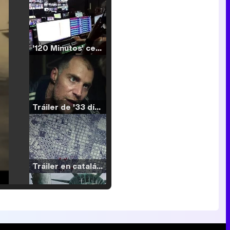
'120 Minutos' celebra sus 2.000 programas en Telemadrid con un vídeo del día a día en la redacción
Tráiler de '33 días', la nueva serie de Atresplayer con Julián Villagrán y José Manuel Poga
Tráiler en catalán de 'Ravalear', la nueva serie de HBO Max sobre los fondos buitre
Tráiler de la tercera temporada de 'The Walking Dead: Dead City' de AMC+