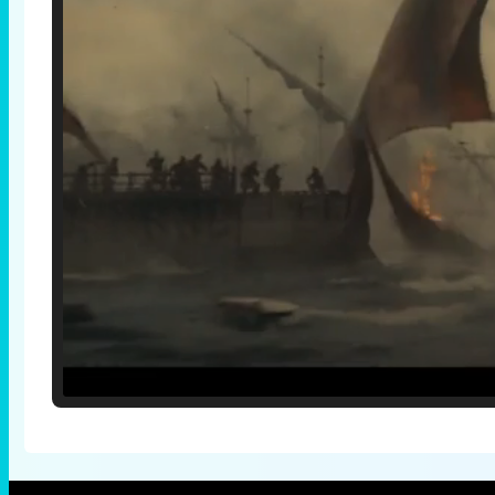
Loaded
:
33.30%
/
Unmute