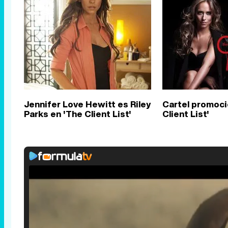
Jennifer Love Hewitt es Riley
Cartel promoci
Parks en 'The Client List'
Client List'