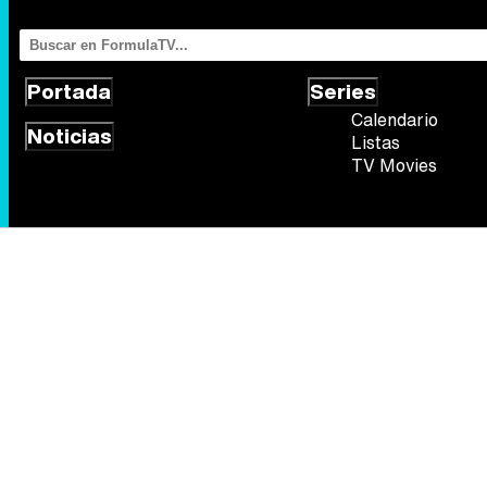
Portada
Series
Calendario
Noticias
Listas
TV Movies
Síguenos
Quiénes somos
Aviso Legal
Política de privacidad
Política de
FormulaTV.com
© 2004 - 2026