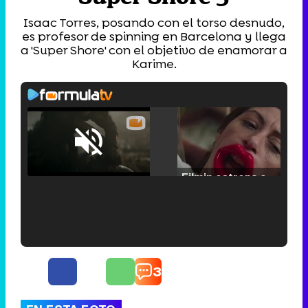
Isaac Torres, posando con el torso desnudo,
es profesor de spinning en Barcelona y llega
a 'Super Shore' con el objetivo de enamorar a
Karime.
Loaded
:
25.30%
/
Unmute
Filmin estrena el tráiler de 'Millennial Mal', su nueva comedia universitaria de la mano de Lorena Iglesias
'120 Minutos' celebra sus 2.000 programas en Telemadrid con un vídeo del día a día en la redacción
3