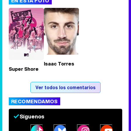
EN ESTA FOTO
Tráiler de '33 días', la nueva serie de Atresplayer con Julián Villagrán y José Manuel Poga
Tráiler en catalán de 'Ravalear', la nueva serie de HBO Max sobre los fondos buitre
Isaac Torres
Super Shore
Tráiler de la tercera temporada de 'The Walking Dead: Dead City' de AMC+
Ver todos los comentarios
RECOMENDAMOS
Canción ganadora de Eurovisión 2026: DARA con "Bangaranga" por Bulgaria
Síguenos