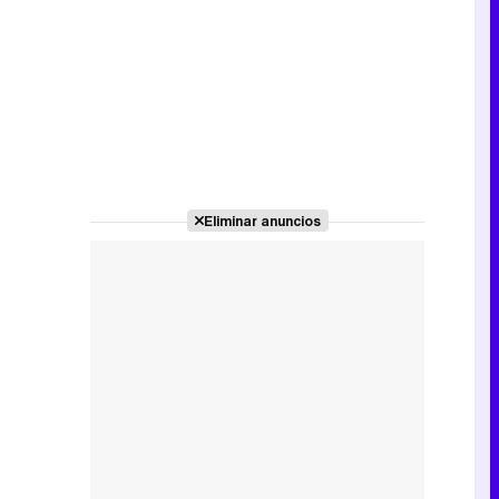
Canción ganadora de Eurovisión 2026: DARA con "Bangaranga" por Bulgaria
Eliminar anuncios