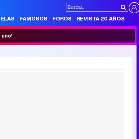
VELAS
FAMOSOS
FOROS
REVISTA 20 AÑOS
 uno'