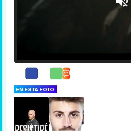
Loaded
:
25.30%
/
Unmute
EN ESTA FOTO