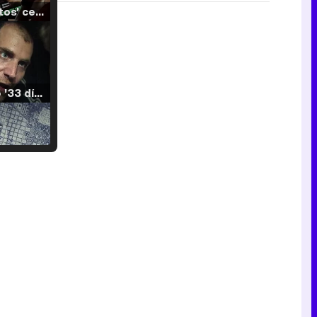
'120 Minutos' celebra sus 2.000 programas en Telemadrid con un vídeo del día a día en la redacción
Tráiler de '33 días', la nueva serie de Atresplayer con Julián Villagrán y José Manuel Poga
Tráiler en catalán de 'Ravalear', la nueva serie de HBO Max sobre los fondos buitre
Tráiler de la tercera temporada de 'The Walking Dead: Dead City' de AMC+