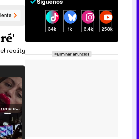
Síguenos
iente
34k
1k
6,4k
258k
ré'
el reality
Eliminar anuncios
Filmin estrena el tráiler de 'Millennial Mal', su nueva comedia universitaria de la mano de Lorena Iglesias