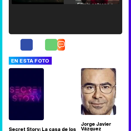
Filmin estrena el tráiler de 'Millennial Mal', su nueva comedia universitaria de la mano de Lorena Iglesias
'120 Minutos' celebra sus 2.000 programas en Telemadrid con un vídeo del día a día en la redacción
EN ESTA FOTO
Tráiler de '33 días', la nueva serie de Atresplayer con Julián Villagrán y José Manuel Poga
Tráiler en catalán de 'Ravalear', la nueva serie de HBO Max sobre los fondos buitre
Jorge Javier
Vázquez
Secret Story: La casa de los