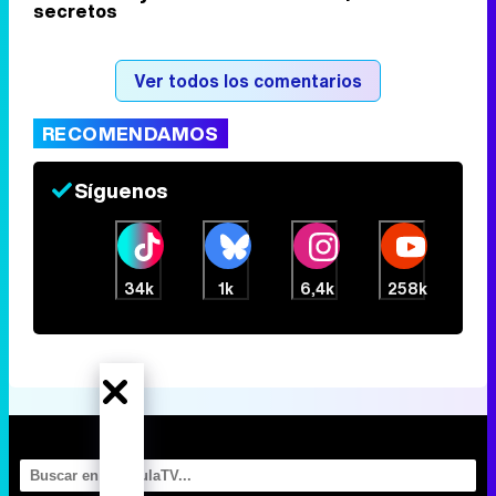
secretos
Tráiler de la tercera temporada de 'The Walking Dead: Dead City' de AMC+
Ver todos los comentarios
RECOMENDAMOS
Canción ganadora de Eurovisión 2026: DARA con "Bangaranga" por Bulgaria
Síguenos
34k
1k
6,4k
258k