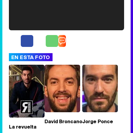
Filmin estrena el tráiler de 'Millennial Mal', su nueva comedia universitaria de la mano de Lorena Iglesias
'120 Minutos' celebra sus 2.000 programas en Telemadrid con un vídeo del día a día en la redacción
EN ESTA FOTO
Tráiler de '33 días', la nueva serie de Atresplayer con Julián Villagrán y José Manuel Poga
Tráiler en catalán de 'Ravalear', la nueva serie de HBO Max sobre los fondos buitre
David Broncano
Jorge Ponce
La revuelta