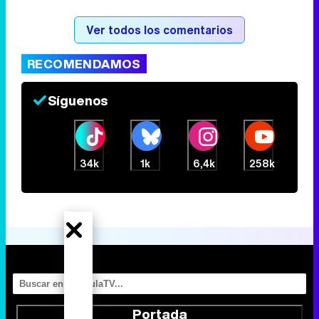
Tráiler de la tercera temporada de 'The Walking Dead: Dead City' de AMC+
Ver todos los comentarios
RECOMENDAMOS
Canción ganadora de Eurovisión 2026: DARA con "Bangaranga" por Bulgaria
Síguenos
34k
1k
6,4k
258k
Portada